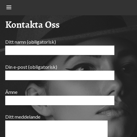
Skip
Show
to
content
Kontakta Oss
Ditt namn (obligatorisk)
Din e-post (obligatorisk)
Ämne
Ditt meddelande