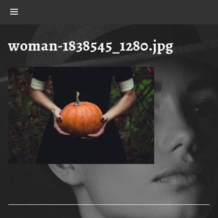
Skip
Show
to
content
woman-1838545_1280.jpg